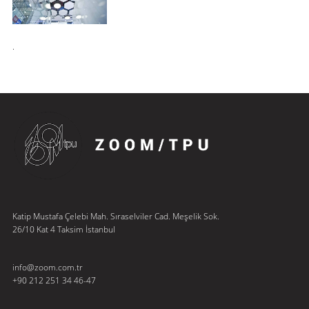
.
Katip Mustafa Çelebi Mah. Sıraselviler Cad. Meşelik Sok.
26/10 Kat 4 Taksim İstanbul
info@zoom.com.tr
+90 212 251 34 46-47